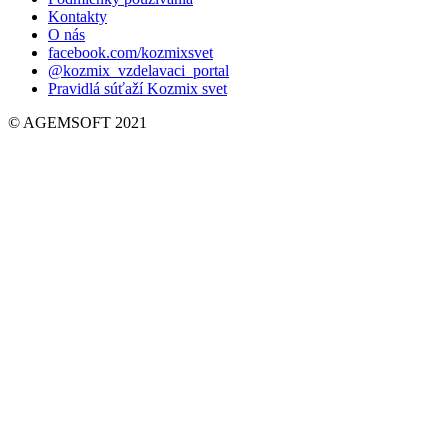
Kontakty
O nás
facebook.com/kozmixsvet
@kozmix_vzdelavaci_portal
Pravidlá súťaží Kozmix svet
© AGEMSOFT 2021