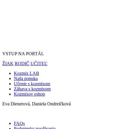
VSTUP NA PORTÁL
ŽIAK
RODIČ
UČITEĽ
Kozmix LAB
Naša ponuka
Učenie s kozmixom
Zábava s kozmixom
Kozmixov eshop
Eva Dienerová, Daniela Ondreičková
FAQs
Podmienky používania